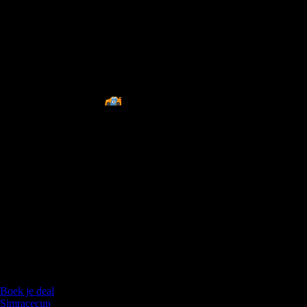
Crazy summer deal!
2 + 1 GRATIS
Geldig van
Geldig van 25/06/2026 t.e.m. 31/08/2026.
Koop 2 kartingsessies en krijg een 3e sessie gratis.
Inbegrepen
3 sessies van 10 minuten rijden
Licentie 6 maanden geldig
Gratis helmmuts
Briefing vooraf
Boek je deal
Simracecup