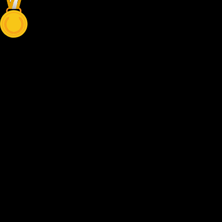
3 Heat
€52,-
Per persoon
Lang, intens en meeslepend. In 30 minuten duik je diep in het ritme
van de track, scherp je elke bocht aan en push je constant richting je
beste rondetijd.