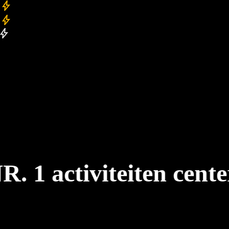
Perfect om jonge copiloten kennis te laten maken met de sensatie van
e-karting!
Bestuurder moet 18+ jaar zijn copilot minstens 6 jaar en 1m20
Beperkt beschikbaar
 1 activiteiten center