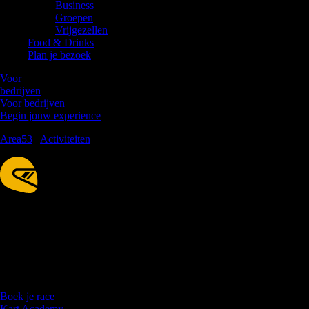
Business
Groepen
Vrijgezellen
Food & Drinks
Plan je bezoek
Voor
bedrijven
Voor bedrijven
Begin jouw experience
Area53
/
Activiteiten
/
E-karting
E-karting
Beleef het échte racegevoel, maar dan zonder geur- of lawaaihinder.
Met onze hyper-moderne elektrische karts daag je je tegenstanders uit
in een ware race.
Boek je race
Kart Academy