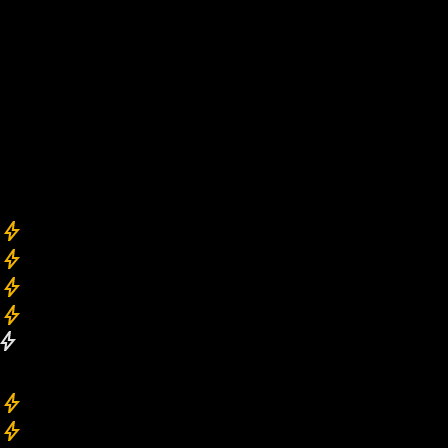
Beperkt beschikbaar
DUOKART
Samen racen in één kart?
Met onze stille en veilige duokarts rijdt een volwassene (18+) terwijl
kids vanaf 6 jaar en 1m20 mee racen als copiloot.
family heats
snelheid
ADULT heats
snelheid