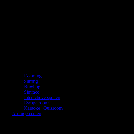
E-karting
Surfing
Bowling
Simrace
Interactieve spellen
Escape rooms
Karaoke | Quizroom
Arrangementen