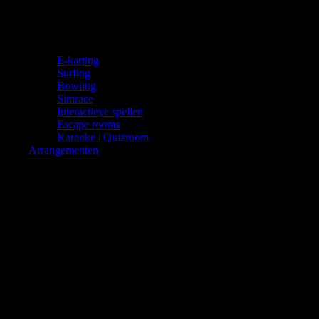
E-karting
Surfing
Bowling
Simrace
Interactieve spellen
Escape rooms
Karaoke | Quizroom
Arrangementen