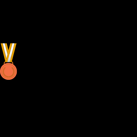
E-karting tarieven
Eén rit of non-stop adrenaline? Jij bepaalt.
Zin in exclusiviteit? Privégebruik van de baan is mogelijk tegen een
meerprijs
1 Heat
€20,-
Per persoon
Kort, snel, intens. De perfecte keuze als je meteen de spanning van de
track wilt voelen. In 10 minuten geef je alles om de ideale lijn te
vinden en de snelste tijd neer te zetten.